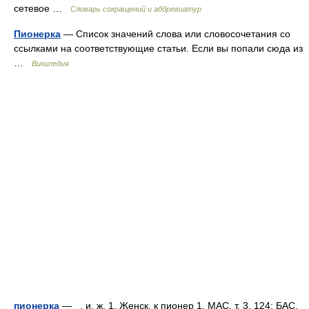
сетевое …
Словарь сокращений и аббревиатур
Пионерка
— Список значений слова или словосочетания со
ссылками на соответствующие статьи. Если вы попали сюда из
…
Википедия
пионерка
— , и, ж. 1. Женск, к пионер 1. МАС, т. 3, 124; БАС,