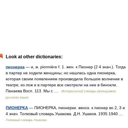
Look at other dictionaries:
пионерка
— и, ж. pionnière f. 1. жен. к Пионер (2 4 знач.). Тогда
в партер не ходили женщины; но нашлась одна пионерка,
которая своим появлением производила большое волнение в
театре; из лож и в партере все смотрели на нее в бинокли.
Панаева Восп. 113. Мы с …
Исторический словарь галлицизмов
русского языка
ПИОНЕРКА
— ПИОНЕРКА, пионерки. женск. к пионер во 2, 3 и
4 знач. Толковый словарь Ушакова. Д.Н. Ушаков. 1935 1940 …
Толковый словарь Ушакова